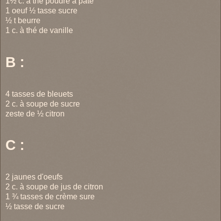
1½ c. à thé poudre à pâte
1 oeuf ½ tasse sucre
½ t beurre
1 c. à thé de vanille
B :
4 tasses de bleuets
2 c. à soupe de sucre
zeste de ½ citron
C :
2 jaunes d'oeufs
2 c. à soupe de jus de citron
1 ¾ tasses de crème sure
½ tasse de sucre