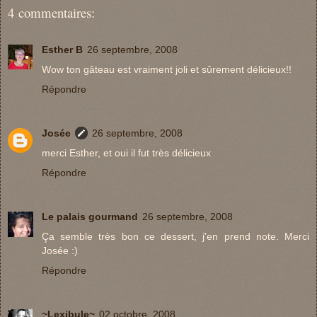
4 commentaires:
Esther B
26 septembre, 2008
Wow ton gâteau est vraiment joli et sûrement délicieux!!
Répondre
Josée
26 septembre, 2008
merci Esther, et oui il fut très délicieux
Répondre
Le palais gourmand
26 septembre, 2008
Ça semble très bon ce dessert, j'en prend note. Merci
Josée :)
Répondre
~Lexibule~
02 octobre, 2008