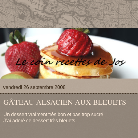
vendredi 26 septembre 2008
GÂTEAU ALSACIEN AUX BLEUETS
Un dessert vraiment très bon et pas trop sucré
J’ai adoré ce dessert très bleuets