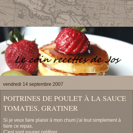
vendredi 14 septembre 2007
POITRINES DE POULET À LA SAUCE
TOMATES, GRATINER
Si je veux faire plaisir à mon chum j'ai tout simplement à
faire ce repas.
C'est sont souper préférer.